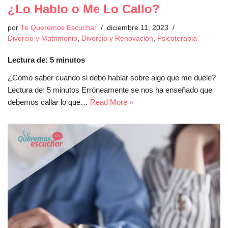
¿Lo Hablo o Me Lo Callo?
por
Te Queremos Escuchar
diciembre 11, 2023
Divorcio y Matrimonio
,
Divorcio y Renovación
,
Psicoterapia
Lectura de:
5
minutos
¿Cómo saber cuando si debo hablar sobre algo que me duele?
Lectura de: 5 minutos Erróneamente se nos ha enseñado que
debemos callar lo que…
Read More »