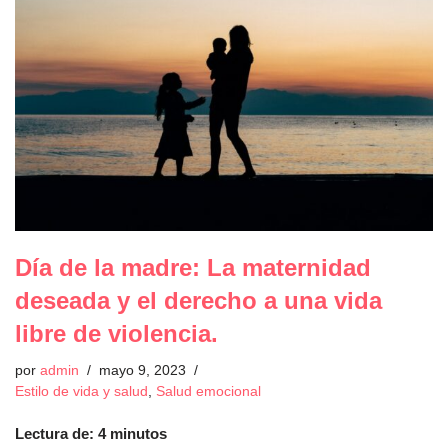
Día de la madre: La maternidad
deseada y el derecho a una vida
libre de violencia.
por
admin
mayo 9, 2023
Estilo de vida y salud
,
Salud emocional
Lectura de:
4
minutos