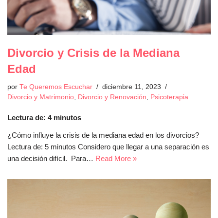
Divorcio y Crisis de la Mediana
Edad
por
Te Queremos Escuchar
diciembre 11, 2023
Divorcio y Matrimonio
,
Divorcio y Renovación
,
Psicoterapia
Lectura de:
4
minutos
¿Cómo influye la crisis de la mediana edad en los divorcios?
Lectura de: 5 minutos Considero que llegar a una separación es
una decisión difícil. Para…
Read More »