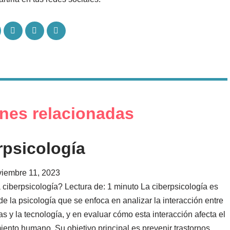
S
S
S
h
h
h
a
a
a
r
r
r
e
e
e
o
o
v
n
n
i
F
L
a
a
i
E
c
n
m
nes relacionadas
e
k
a
b
e
i
o
d
l
o
I
rpsicología
k
n
viembre 11, 2023
 ciberpsicología? Lectura de: 1 minuto La ciberpsicología es
e la psicología que se enfoca en analizar la interacción entre
s y la tecnología, y en evaluar cómo esta interacción afecta el
ento humano. Su objetivo principal es prevenir trastornos