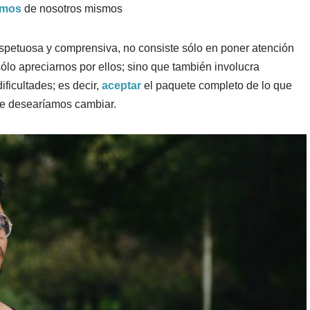
amos
de nosotros mismos
espetuosa y comprensiva, no consiste sólo en poner atención
sólo apreciarnos por ellos; sino que también involucra
ficultades; es decir,
aceptar
el paquete completo de lo que
ue desearíamos cambiar.