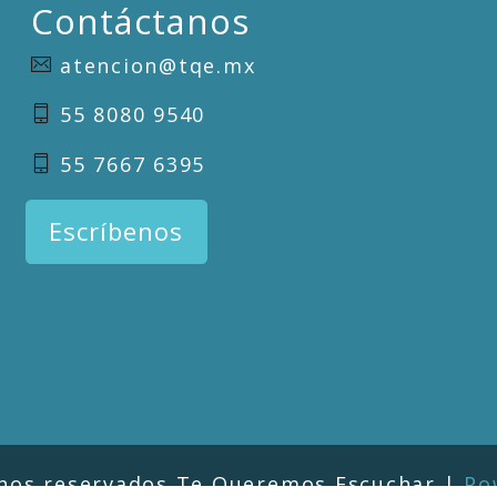
Contáctanos
atencion@tqe.mx
55 8080 9540
55 7667 6395
Escríbenos
chos reservados Te Queremos Escuchar |
Po